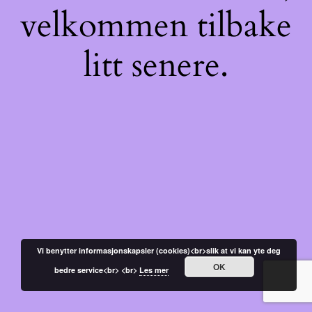
velkommen tilbake
litt senere.
Vi benytter informasjonskapsler (cookies)<br>slik at vi kan yte deg
OK
bedre service<br> <br>
Les mer