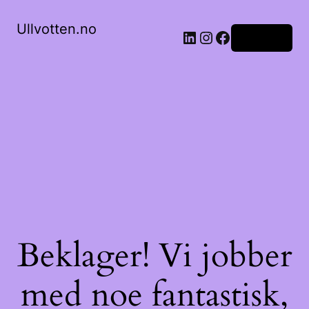
Ullvotten.no
LinkedIn
Instagram
Facebook
Logg inn
Beklager! Vi jobber
med noe fantastisk,