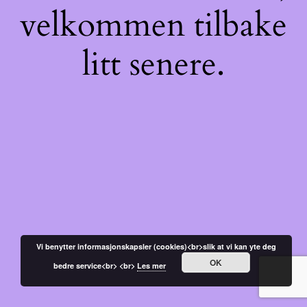
velkommen tilbake
litt senere.
Vi benytter informasjonskapsler (cookies)<br>slik at vi kan yte deg
OK
bedre service<br> <br>
Les mer