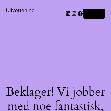
Ullvotten.no
LinkedIn
Instagram
Facebook
Logg inn
Beklager! Vi jobber
med noe fantastisk,