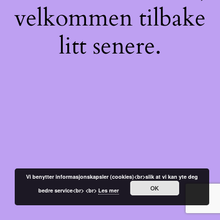
velkommen tilbake
litt senere.
Vi benytter informasjonskapsler (cookies)<br>slik at vi kan yte deg
OK
bedre service<br> <br>
Les mer