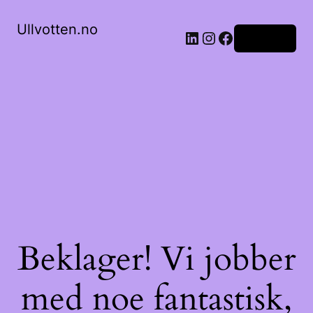
Ullvotten.no
LinkedIn
Instagram
Facebook
Logg inn
Beklager! Vi jobber
med noe fantastisk,