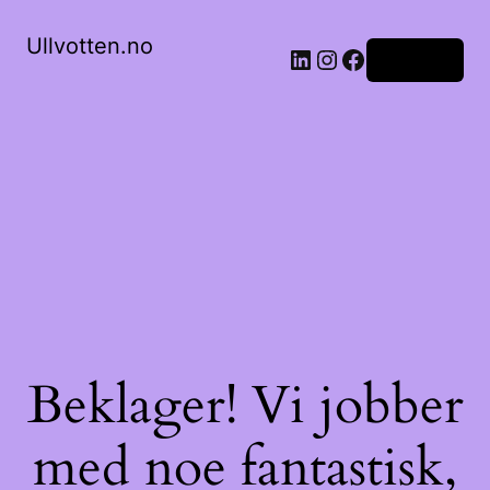
Ullvotten.no
LinkedIn
Instagram
Facebook
Logg inn
Beklager! Vi jobber
med noe fantastisk,