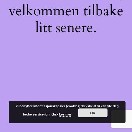
velkommen tilbake
litt senere.
Vi benytter informasjonskapsler (cookies)<br>slik at vi kan yte deg
OK
bedre service<br> <br>
Les mer