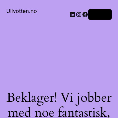
Ullvotten.no
LinkedIn
Instagram
Facebook
Logg inn
Beklager! Vi jobber
med noe fantastisk,