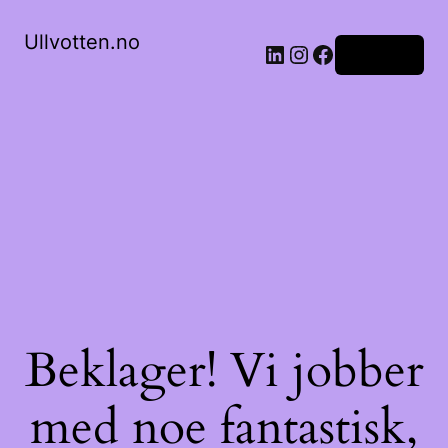
Ullvotten.no
LinkedIn
Instagram
Facebook
Logg inn
Beklager! Vi jobber
med noe fantastisk,