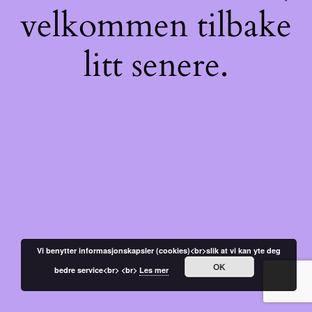
velkommen tilbake
litt senere.
Vi benytter informasjonskapsler (cookies)<br>slik at vi kan yte deg
OK
bedre service<br> <br>
Les mer