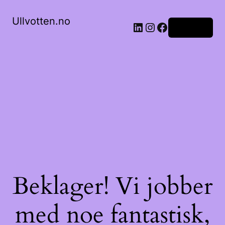
Ullvotten.no
LinkedIn
Instagram
Facebook
Logg inn
Beklager! Vi jobber
med noe fantastisk,