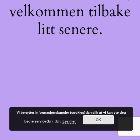
velkommen tilbake
litt senere.
Vi benytter informasjonskapsler (cookies)<br>slik at vi kan yte deg
OK
bedre service<br> <br>
Les mer