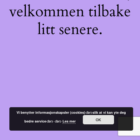
velkommen tilbake
litt senere.
Vi benytter informasjonskapsler (cookies)<br>slik at vi kan yte deg
OK
bedre service<br> <br>
Les mer