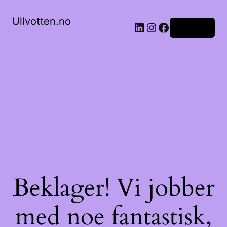
Ullvotten.no
LinkedIn
Instagram
Facebook
Logg inn
Beklager! Vi jobber
med noe fantastisk,