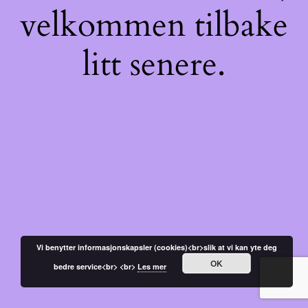
velkommen tilbake
litt senere.
Vi benytter informasjonskapsler (cookies)<br>slik at vi kan yte deg
OK
bedre service<br> <br>
Les mer