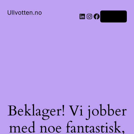
Ullvotten.no
LinkedIn
Instagram
Facebook
Logg inn
Beklager! Vi jobber
med noe fantastisk,